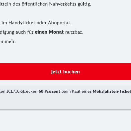
tteln des öffentlichen Nahverkehrs gültig.
t im Handyticket oder Aboportal.
ndigung auch für
einen Monat
nutzbar.
ammeln
Jetzt buchen
lten ICE/IC-Strecken
60 Prozent
beim Kauf eines
Mehrfahrten-Ticke