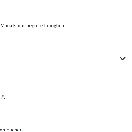
s Monats nur begrenzt möglich.
n".
son buchen".