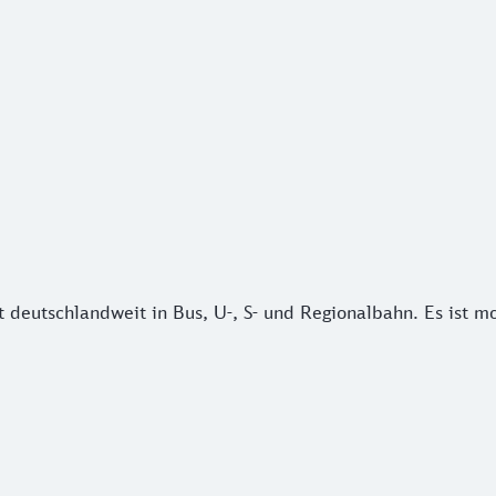
eutschlandweit in Bus, U-, S- und Regionalbahn. Es ist mona
 deutschlandweit in Bus, U-, S- und Regionalbahn. Es ist mo