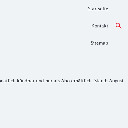
Startseite
Kontakt
Sitemap
tlich kündbar und nur als Abo erhältlich. Stand: August 20
natlich kündbar und nur als Abo erhältlich. Stand: August